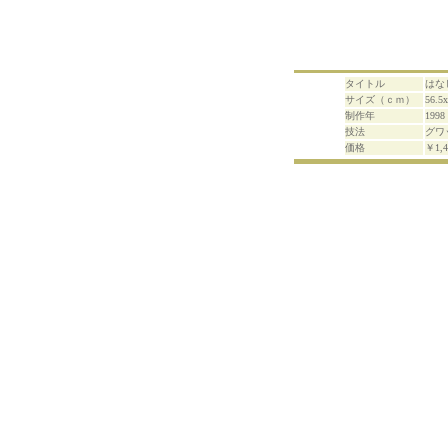
タイトル
はな
サイズ（ｃｍ）
56.5
制作年
1998
技法
グワ
価格
￥1,4