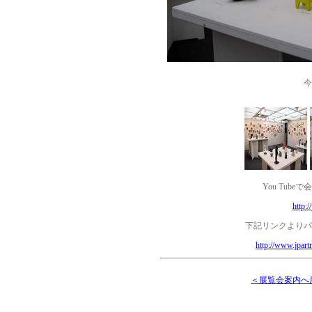
今
You Tub
http:
下記リンクよりパ
http://www.jpar
＜展覧会案内へ戻る・＜B