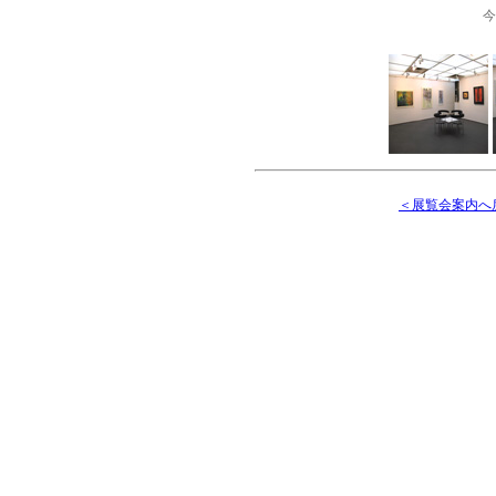
今
＜展覧会案内へ戻る・＜B